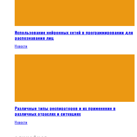
Использование нейронных сетей в программировании для
распознавания лиц
Новости
Различные типы респираторов и их применение в
различных отраслях и ситуациях
Новости