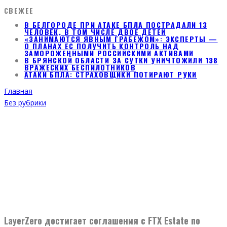
СВЕЖЕЕ
В БЕЛГОРОДЕ ПРИ АТАКЕ БПЛА ПОСТРАДАЛИ 13
ЧЕЛОВЕК, В ТОМ ЧИСЛЕ ДВОЕ ДЕТЕЙ
«ЗАНИМАЮТСЯ ЯВНЫМ ГРАБЕЖОМ»: ЭКСПЕРТЫ —
О ПЛАНАХ ЕС ПОЛУЧИТЬ КОНТРОЛЬ НАД
ЗАМОРОЖЕННЫМИ РОССИЙСКИМИ АКТИВАМИ
В БРЯНСКОЙ ОБЛАСТИ ЗА СУТКИ УНИЧТОЖИЛИ 138
ВРАЖЕСКИХ БЕСПИЛОТНИКОВ
АТАКИ БПЛА: СТРАХОВЩИКИ ПОТИРАЮТ РУКИ
Главная
Без рубрики
LayerZero достигает соглашения с FTX Estate по