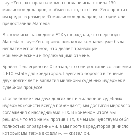
LayerZero, которая на момент подачи иска стоила 150
миллионов долларов, в обмен на то, что LayerZero простит
им кредит в размере 45 миллионов долларов, который они
предоставили Alameda.
В своем иске наследники FTX утверждали, что переводы
Alameda в LayerZero произошли, когда компания уже была
неплатежеспособной, что делает транзакции
мошенническими и подлежащими отмене.
Брайан Пеллегрино из X сказал, что они достигли соглашения
с FTX Estate для кредиторов. LayerZero боролся в течение
двух долгих лет и заплатил миллионы судебных издержек в
судебном процессе.
«После более чем двух долгих лет и миллионов судебных
издержек (юристы всегда побеждают) мы достигли мирового
соглашения с наследниками FTX. В конечном итоге мы
решили, что это не мы против FTX, в чем мы чувствуем себя
полностью оправданными, а мы против кредиторов (в число
которых мы также входим)», — сказал он.