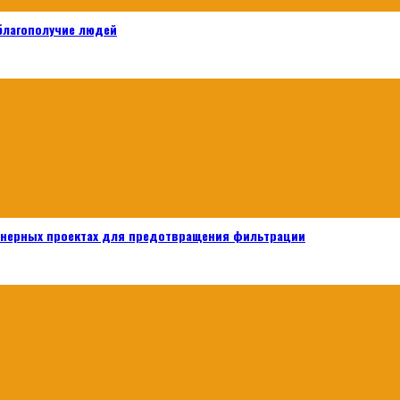
 благополучие людей
енерных проектах для предотвращения фильтрации