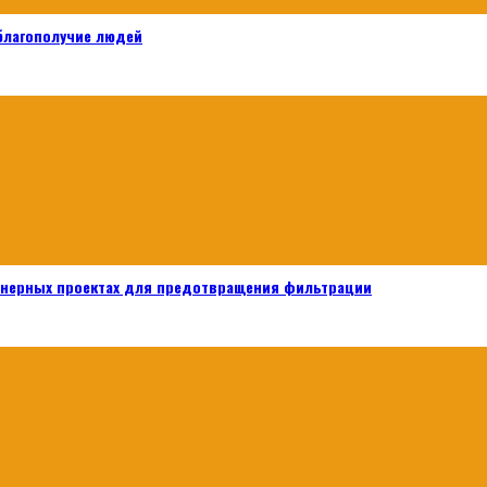
 благополучие людей
енерных проектах для предотвращения фильтрации