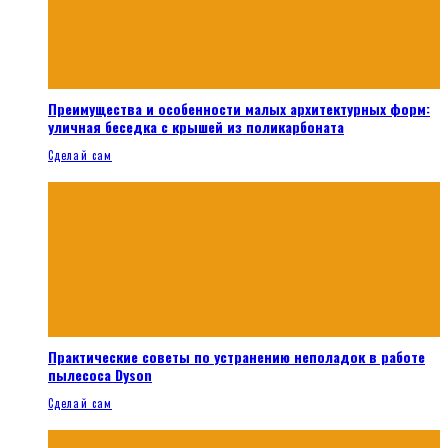
Преимущества и особенности малых архитектурных форм:
уличная беседка с крышей из поликарбоната
Сделай сам
Практические советы по устранению неполадок в работе
пылесоса Dyson
Сделай сам