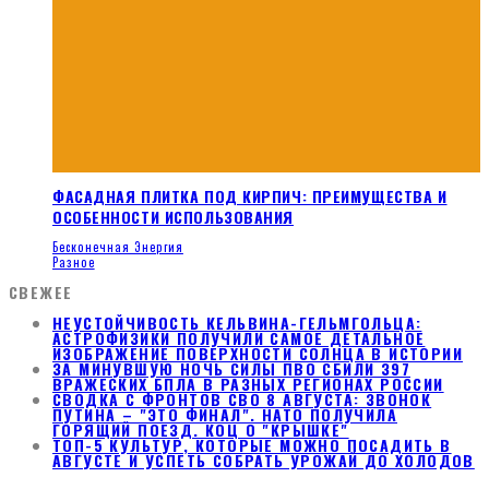
ФАСАДНАЯ ПЛИТКА ПОД КИРПИЧ: ПРЕИМУЩЕСТВА И
ОСОБЕННОСТИ ИСПОЛЬЗОВАНИЯ
Бесконечная Энергия
Разное
СВЕЖЕЕ
НЕУСТОЙЧИВОСТЬ КЕЛЬВИНА-ГЕЛЬМГОЛЬЦА:
АСТРОФИЗИКИ ПОЛУЧИЛИ САМОЕ ДЕТАЛЬНОЕ
ИЗОБРАЖЕНИЕ ПОВЕРХНОСТИ СОЛНЦА В ИСТОРИИ
ЗА МИНУВШУЮ НОЧЬ СИЛЫ ПВО СБИЛИ 397
ВРАЖЕСКИХ БПЛА В РАЗНЫХ РЕГИОНАХ РОССИИ
СВОДКА С ФРОНТОВ СВО 8 АВГУСТА: ЗВОНОК
ПУТИНА – "ЭТО ФИНАЛ". НАТО ПОЛУЧИЛА
ГОРЯЩИЙ ПОЕЗД. КОЦ О "КРЫШКЕ"
ТОП-5 КУЛЬТУР, КОТОРЫЕ МОЖНО ПОСАДИТЬ В
АВГУСТЕ И УСПЕТЬ СОБРАТЬ УРОЖАЙ ДО ХОЛОДОВ