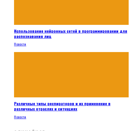
Использование нейронных сетей в программировании для
распознавания лиц
Новости
Различные типы респираторов и их применение в
различных отраслях и ситуациях
Новости