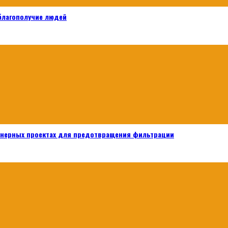
 благополучие людей
енерных проектах для предотвращения фильтрации