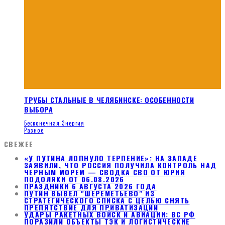
ТРУБЫ СТАЛЬНЫЕ В ЧЕЛЯБИНСКЕ: ОСОБЕННОСТИ
ВЫБОРА
Бесконечная Энергия
Разное
СВЕЖЕЕ
«У ПУТИНА ЛОПНУЛО ТЕРПЕНИЕ»: НА ЗАПАДЕ
ЗАЯВИЛИ, ЧТО РОССИЯ ПОЛУЧИЛА КОНТРОЛЬ НАД
ЧЕРНЫМ МОРЕМ — СВОДКА СВО ОТ ЮРИЯ
ПОДОЛЯКИ ОТ 06.08.2026
ПРАЗДНИКИ 6 АВГУСТА 2026 ГОДА
ПУТИН ВЫВЕЛ "ШЕРЕМЕТЬЕВО" ИЗ
СТРАТЕГИЧЕСКОГО СПИСКА С ЦЕЛЬЮ СНЯТЬ
ПРЕПЯТСТВИЕ ДЛЯ ПРИВАТИЗАЦИИ
УДАРЫ РАКЕТНЫХ ВОЙСК И АВИАЦИИ: ВС РФ
ПОРАЗИЛИ ОБЪЕКТЫ ТЭК И ЛОГИСТИЧЕСКИЕ