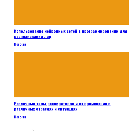
Использование нейронных сетей в программировании для
распознавания лиц
Новости
Различные типы респираторов и их применение в
различных отраслях и ситуациях
Новости