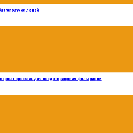
 благополучие людей
енерных проектах для предотвращения фильтрации