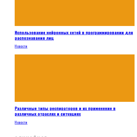
Использование нейронных сетей в программировании для
распознавания лиц
Новости
Различные типы респираторов и их применение в
различных отраслях и ситуациях
Новости