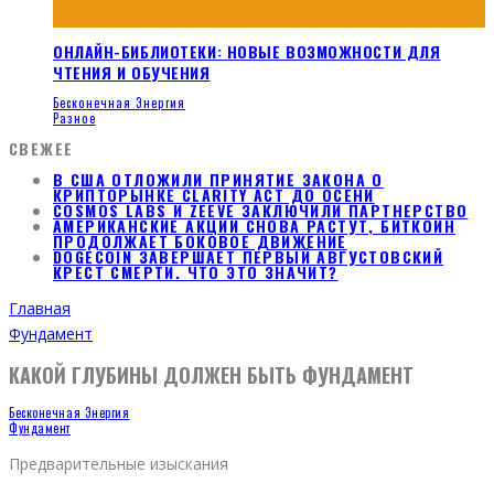
ОНЛАЙН-БИБЛИОТЕКИ: НОВЫЕ ВОЗМОЖНОСТИ ДЛЯ
ЧТЕНИЯ И ОБУЧЕНИЯ
Бесконечная Энергия
Разное
СВЕЖЕЕ
В США ОТЛОЖИЛИ ПРИНЯТИЕ ЗАКОНА О
КРИПТОРЫНКЕ CLARITY ACT ДО ОСЕНИ
COSMOS LABS И ZEEVE ЗАКЛЮЧИЛИ ПАРТНЕРСТВО
АМЕРИКАНСКИЕ АКЦИИ СНОВА РАСТУТ, БИТКОИН
ПРОДОЛЖАЕТ БОКОВОЕ ДВИЖЕНИЕ
DOGECOIN ЗАВЕРШАЕТ ПЕРВЫЙ АВГУСТОВСКИЙ
КРЕСТ СМЕРТИ. ЧТО ЭТО ЗНАЧИТ?
Главная
Фундамент
КАКОЙ ГЛУБИНЫ ДОЛЖЕН БЫТЬ ФУНДАМЕНТ
Бесконечная Энергия
Фундамент
Предварительные изыскания