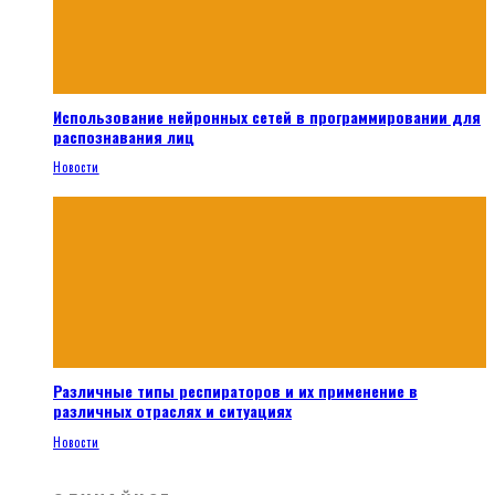
Использование нейронных сетей в программировании для
распознавания лиц
Новости
Различные типы респираторов и их применение в
различных отраслях и ситуациях
Новости