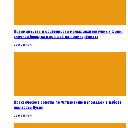
Преимущества и особенности малых архитектурных форм:
уличная беседка с крышей из поликарбоната
Сделай сам
Практические советы по устранению неполадок в работе
пылесоса Dyson
Сделай сам