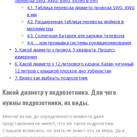
перевода SWG, AWG, BWG, inches в mm
4.1.
Таблица перевода диаметр провода SWG, AWG
в мм
4.2.
Расширенная таблица перевода дюймов в
миллиметры
4.3.
Солнечная батарея для зарядки телефона
4.4.
… или промывка системы кондиционирования
5.
Какой диаметр у провод. 5 квадрата. Процесс
измерения
6.
Какой диаметр у 12 литрового казана. Казан чугунный
12 литров с крышкой плоское дно Узбекистан
7.
Видео как выбрать подрозетник
Какой диаметр у подрозетника. Для чего
нужны подрозетники, их виды.
Многие из нас до определенного момента даже
представления не имеют, что же такое подрозетник.
Слышали возможно, но знать не знают что за зверь. Да и