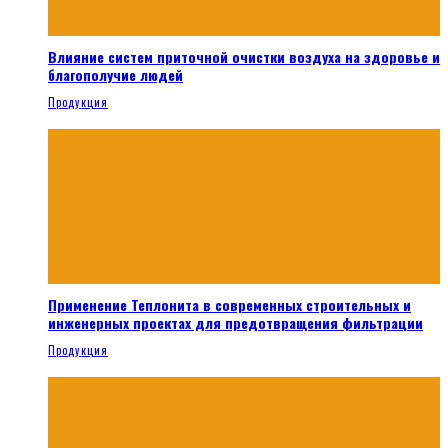
Влияние систем приточной очистки воздуха на здоровье и
благополучие людей
Продукция
Применение Теплонита в современных строительных и
инженерных проектах для предотвращения фильтрации
Продукция