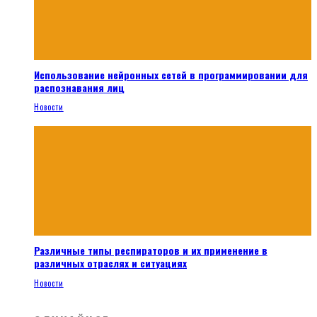
Использование нейронных сетей в программировании для
распознавания лиц
Новости
Различные типы респираторов и их применение в
различных отраслях и ситуациях
Новости