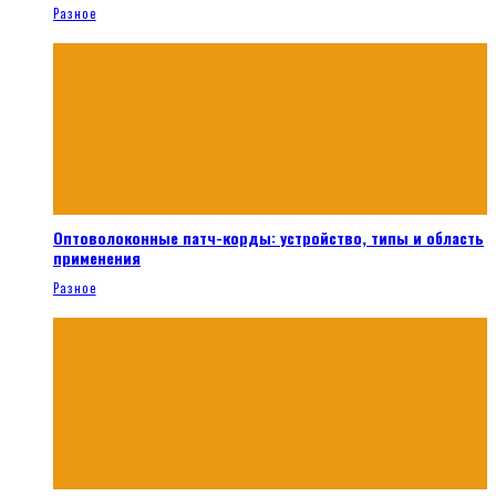
Разное
Оптоволоконные патч-корды: устройство, типы и область
применения
Разное