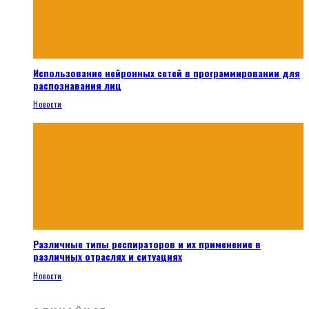
Использование нейронных сетей в программировании для
распознавания лиц
Новости
Различные типы респираторов и их применение в
различных отраслях и ситуациях
Новости