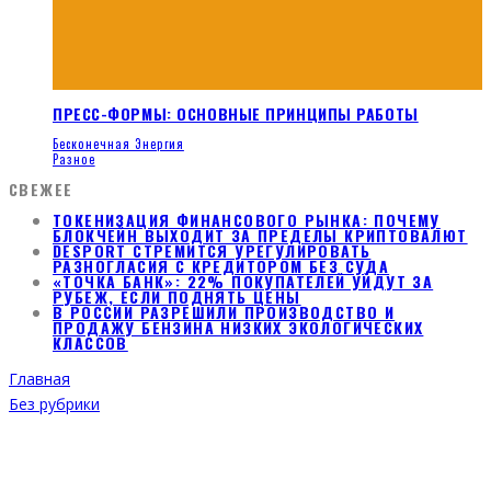
ПРЕСС-ФОРМЫ: ОСНОВНЫЕ ПРИНЦИПЫ РАБОТЫ
Бесконечная Энергия
Разное
СВЕЖЕЕ
ТОКЕНИЗАЦИЯ ФИНАНСОВОГО РЫНКА: ПОЧЕМУ
БЛОКЧЕЙН ВЫХОДИТ ЗА ПРЕДЕЛЫ КРИПТОВАЛЮТ
DESPORT СТРЕМИТСЯ УРЕГУЛИРОВАТЬ
РАЗНОГЛАСИЯ С КРЕДИТОРОМ БЕЗ СУДА
«ТОЧКА БАНК»: 22% ПОКУПАТЕЛЕЙ УЙДУТ ЗА
РУБЕЖ, ЕСЛИ ПОДНЯТЬ ЦЕНЫ
В РОССИИ РАЗРЕШИЛИ ПРОИЗВОДСТВО И
ПРОДАЖУ БЕНЗИНА НИЗКИХ ЭКОЛОГИЧЕСКИХ
КЛАССОВ
Главная
Без рубрики