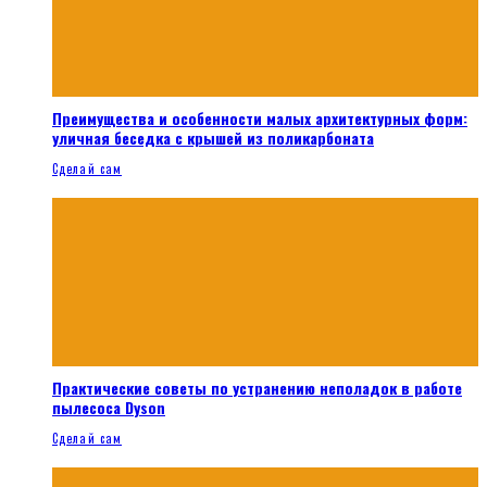
Преимущества и особенности малых архитектурных форм:
уличная беседка с крышей из поликарбоната
Сделай сам
Практические советы по устранению неполадок в работе
пылесоса Dyson
Сделай сам