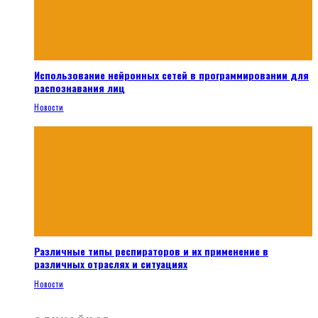
Использование нейронных сетей в программировании для
распознавания лиц
Новости
Различные типы респираторов и их применение в
различных отраслях и ситуациях
Новости