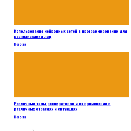
Использование нейронных сетей в программировании для
распознавания лиц
Новости
Различные типы респираторов и их применение в
различных отраслях и ситуациях
Новости