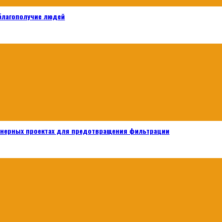
 благополучие людей
енерных проектах для предотвращения фильтрации