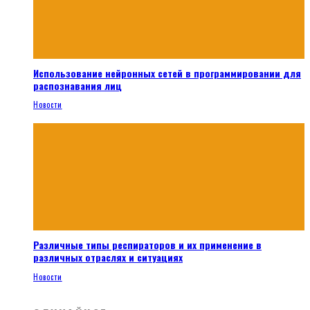
Использование нейронных сетей в программировании для
распознавания лиц
Новости
Различные типы респираторов и их применение в
различных отраслях и ситуациях
Новости