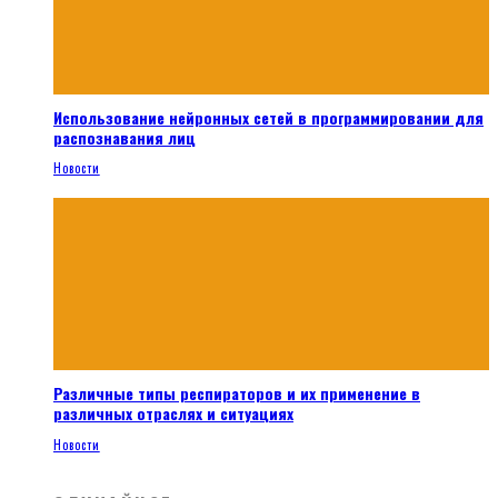
Использование нейронных сетей в программировании для
распознавания лиц
Новости
Различные типы респираторов и их применение в
различных отраслях и ситуациях
Новости