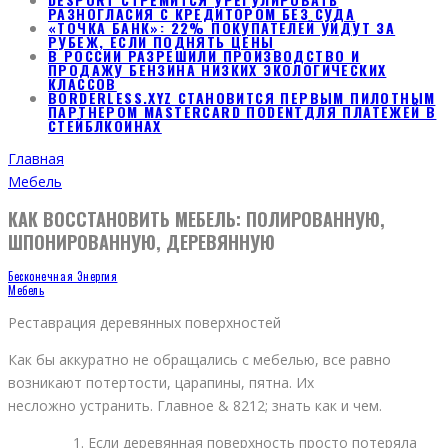
РАЗНОГЛАСИЯ С КРЕДИТОРОМ БЕЗ СУДА
«ТОЧКА БАНК»: 22% ПОКУПАТЕЛЕЙ УЙДУТ ЗА
РУБЕЖ, ЕСЛИ ПОДНЯТЬ ЦЕНЫ
В РОССИИ РАЗРЕШИЛИ ПРОИЗВОДСТВО И
ПРОДАЖУ БЕНЗИНА НИЗКИХ ЭКОЛОГИЧЕСКИХ
КЛАССОВ
BORDERLESS.XYZ СТАНОВИТСЯ ПЕРВЫМ ПИЛОТНЫМ
ПАРТНЕРОМ MASTERCARD ПОDENTДЛЯ ПЛАТЕЖЕЙ В
СТЕЙБЛКОИНАХ
Главная
Мебель
КАК ВОССТАНОВИТЬ МЕБЕЛЬ: ПОЛИРОВАННУЮ,
ШПОНИРОВАННУЮ, ДЕРЕВЯННУЮ
Бесконечная Энергия
Мебель
Реставрация деревянных поверхностей
Как бы аккуратно не обращались с мебелью, все равно
возникают потертости, царапины, пятна. Их
несложно устранить. Главное & 8212; знать как и чем.
Если деревянная поверхность просто потеряла