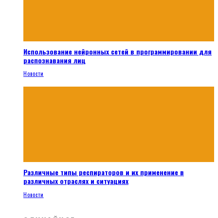
Использование нейронных сетей в программировании для
распознавания лиц
Новости
Различные типы респираторов и их применение в
различных отраслях и ситуациях
Новости