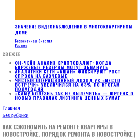
ЗНАЧЕНИЕ ВИДЕОНАБЛЮДЕНИЯ В МНОГОКВАРТИРНОМ
ДОМЕ
Бесконечная Энергия
Разное
СВЕЖЕЕ
ОН-ЧЕЙН АНАЛИЗ КРИПТОВАЛЮТ: КОГДА
БИРЖЕВЫЕ РЕЗЕРВЫ МОГУТ ОБМАНУТЬ
АНАЛИТИКИ СЕТИ «АШАН» ФИКСИРУЮТ РОСТ
СПРОСА НА БАХЧЕВЫЕ
ЧИСТЫЙ ОПЕРАЦИОННЫЙ ДОХОД УК «МЕСТО
ВСТРЕЧИ» УВЕЛИЧИЛСЯ НА 63% ПО ИТОГАМ
ПОЛУГОДИЯ
«САМУ БОЛЕЗНЬ ТАК НЕ ВЫЛЕЧИТЬ» — ЮРГЕНС О
НОВЫХ ПРАВИЛАХ ЛИСТИНГА ЦЕННЫХ БУМАГ
Главная
Без рубрики
КАК СЭКОНОМИТЬ НА РЕМОНТЕ КВАРТИРЫ В
НОВОСТРОЙКЕ. ПОРЯДОК РЕМОНТА В НОВОСТРОЙКЕ |