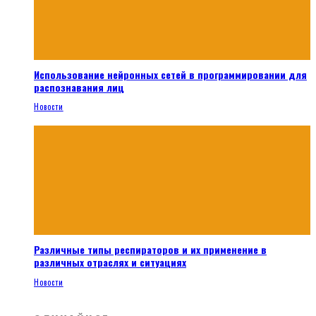
Использование нейронных сетей в программировании для
распознавания лиц
Новости
Различные типы респираторов и их применение в
различных отраслях и ситуациях
Новости