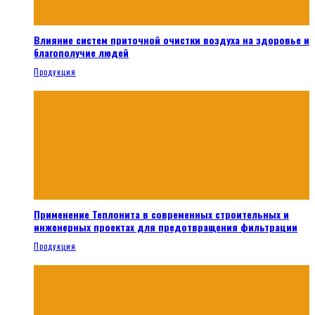
Влияние систем приточной очистки воздуха на здоровье и
благополучие людей
Продукция
Применение Теплонита в современных строительных и
инженерных проектах для предотвращения фильтрации
Продукция