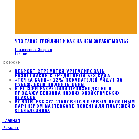
ЧТО ТАКОЕ ТРЕЙДИНГ И КАК НА НЕМ ЗАРАБАТЫВАТЬ?
Бесконечная Энергия
Разное
СВЕЖЕЕ
DESPORT СТРЕМИТСЯ УРЕГУЛИРОВАТЬ
РАЗНОГЛАСИЯ С КРЕДИТОРОМ БЕЗ СУДА
«ТОЧКА БАНК»: 22% ПОКУПАТЕЛЕЙ УЙДУТ ЗА
РУБЕЖ, ЕСЛИ ПОДНЯТЬ ЦЕНЫ
В РОССИИ РАЗРЕШИЛИ ПРОИЗВОДСТВО И
ПРОДАЖУ БЕНЗИНА НИЗКИХ ЭКОЛОГИЧЕСКИХ
КЛАССОВ
BORDERLESS.XYZ СТАНОВИТСЯ ПЕРВЫМ ПИЛОТНЫМ
ПАРТНЕРОМ MASTERCARD ПОDENTДЛЯ ПЛАТЕЖЕЙ В
СТЕЙБЛКОИНАХ
Главная
Ремонт