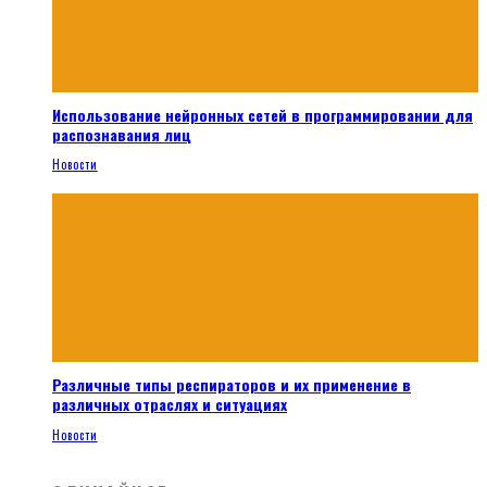
Использование нейронных сетей в программировании для
распознавания лиц
Новости
Различные типы респираторов и их применение в
различных отраслях и ситуациях
Новости