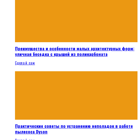
Преимущества и особенности малых архитектурных форм:
уличная беседка с крышей из поликарбоната
Сделай сам
Практические советы по устранению неполадок в работе
пылесоса Dyson