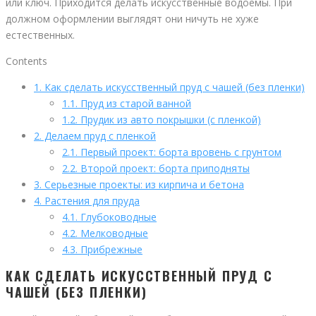
или ключ. Приходится делать искусственные водоемы. При
должном оформлении выглядят они ничуть не хуже
естественных.
Contents
1.
Как сделать искусственный пруд с чашей (без пленки)
1.1.
Пруд из старой ванной
1.2.
Прудик из авто покрышки (с пленкой)
2.
Делаем пруд с пленкой
2.1.
Первый проект: борта вровень с грунтом
2.2.
Второй проект: борта приподняты
3.
Серьезные проекты: из кирпича и бетона
4.
Растения для пруда
4.1.
Глубоководные
4.2.
Мелководные
4.3.
Прибрежные
КАК СДЕЛАТЬ ИСКУССТВЕННЫЙ ПРУД С
ЧАШЕЙ (БЕЗ ПЛЕНКИ)