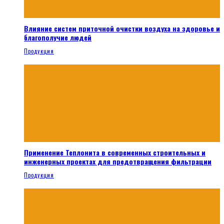
Влияние систем приточной очистки воздуха на здоровье и
благополучие людей
Продукция
Применение Теплонита в современных строительных и
инженерных проектах для предотвращения фильтрации
Продукция