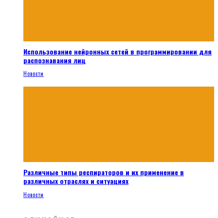
Использование нейронных сетей в программировании для
распознавания лиц
Новости
Различные типы респираторов и их применение в
различных отраслях и ситуациях
Новости