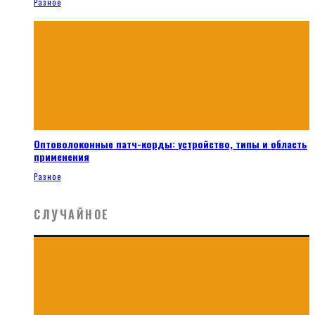
Разное
Оптоволоконные патч-корды: устройство, типы и область
применения
Разное
СЛУЧАЙНОЕ