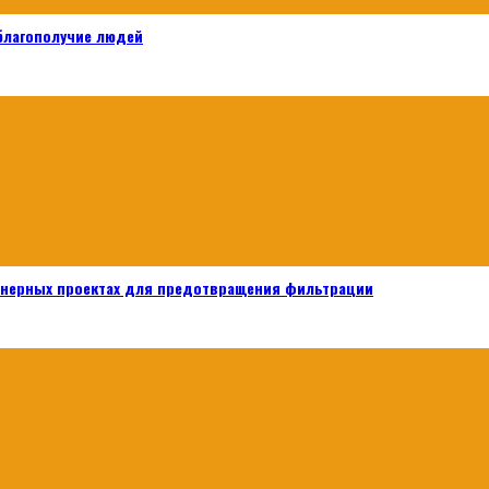
 благополучие людей
енерных проектах для предотвращения фильтрации