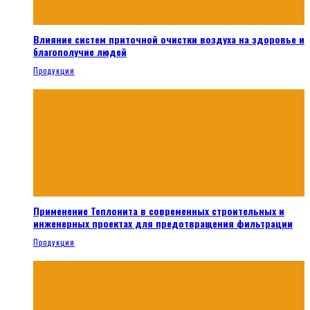
Влияние систем приточной очистки воздуха на здоровье и
благополучие людей
Продукция
Применение Теплонита в современных строительных и
инженерных проектах для предотвращения фильтрации
Продукция