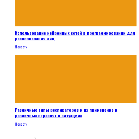
Использование нейронных сетей в программировании для
распознавания лиц
Новости
Различные типы респираторов и их применение в
различных отраслях и ситуациях
Новости