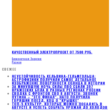
КАЧЕСТВЕННЫЙ ЭЛЕКТРОПРОЕКТ ОТ 7500 РУБ.
Бесконечная Энергия
Разное
СВЕЖЕЕ
НЕУСТОЙЧИВОСТЬ КЕЛЬВИНА-ГЕЛЬМГОЛЬЦА:
АСТРОФИЗИКИ ПОЛУЧИЛИ САМОЕ ДЕТАЛЬНОЕ
ИЗОБРАЖЕНИЕ ПОВЕРХНОСТИ СОЛНЦА В ИСТОРИИ
ЗА МИНУВШУЮ НОЧЬ СИЛЫ ПВО СБИЛИ 397
ВРАЖЕСКИХ БПЛА В РАЗНЫХ РЕГИОНАХ РОССИИ
СВОДКА С ФРОНТОВ СВО 8 АВГУСТА: ЗВОНОК
ПУТИНА – "ЭТО ФИНАЛ". НАТО ПОЛУЧИЛА
ГОРЯЩИЙ ПОЕЗД. КОЦ О "КРЫШКЕ"
ТОП-5 КУЛЬТУР, КОТОРЫЕ МОЖНО ПОСАДИТЬ В
АВГУСТЕ И УСПЕТЬ СОБРАТЬ УРОЖАЙ ДО ХОЛОДОВ