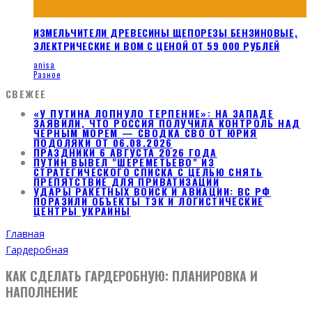
ИЗМЕЛЬЧИТЕЛИ ДРЕВЕСИНЫ ЩЕПОРЕЗЫ БЕНЗИНОВЫЕ,
ЭЛЕКТРИЧЕСКИЕ И ВОМ С ЦЕНОЙ ОТ 59 000 РУБЛЕЙ
anisa
Разное
СВЕЖЕЕ
«У ПУТИНА ЛОПНУЛО ТЕРПЕНИЕ»: НА ЗАПАДЕ
ЗАЯВИЛИ, ЧТО РОССИЯ ПОЛУЧИЛА КОНТРОЛЬ НАД
ЧЕРНЫМ МОРЕМ — СВОДКА СВО ОТ ЮРИЯ
ПОДОЛЯКИ ОТ 06.08.2026
ПРАЗДНИКИ 6 АВГУСТА 2026 ГОДА
ПУТИН ВЫВЕЛ "ШЕРЕМЕТЬЕВО" ИЗ
СТРАТЕГИЧЕСКОГО СПИСКА С ЦЕЛЬЮ СНЯТЬ
ПРЕПЯТСТВИЕ ДЛЯ ПРИВАТИЗАЦИИ
УДАРЫ РАКЕТНЫХ ВОЙСК И АВИАЦИИ: ВС РФ
ПОРАЗИЛИ ОБЪЕКТЫ ТЭК И ЛОГИСТИЧЕСКИЕ
ЦЕНТРЫ УКРАИНЫ
Главная
Гардеробная
КАК СДЕЛАТЬ ГАРДЕРОБНУЮ: ПЛАНИРОВКА И
НАПОЛНЕНИЕ