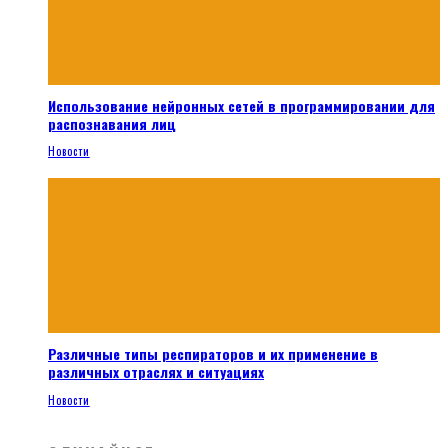
Использование нейронных сетей в программировании для
распознавания лиц
Новости
Различные типы респираторов и их применение в
различных отраслях и ситуациях
Новости