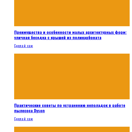
Преимущества и особенности малых архитектурных форм:
уличная беседка с крышей из поликарбоната
Сделай сам
Практические советы по устранению неполадок в работе
пылесоса Dyson
Сделай сам