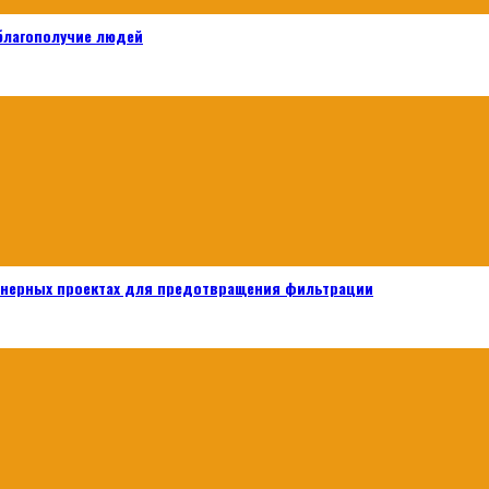
 благополучие людей
енерных проектах для предотвращения фильтрации