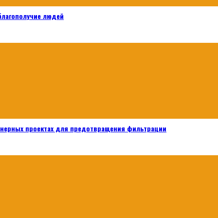
 благополучие людей
енерных проектах для предотвращения фильтрации