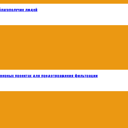
 благополучие людей
енерных проектах для предотвращения фильтрации