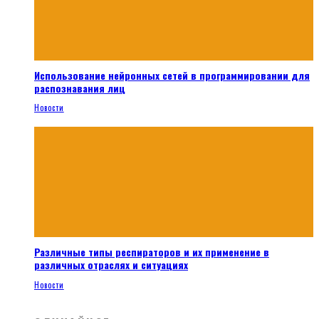
Использование нейронных сетей в программировании для
распознавания лиц
Новости
Различные типы респираторов и их применение в
различных отраслях и ситуациях
Новости