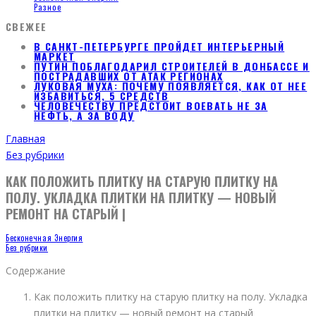
Разное
СВЕЖЕЕ
В САНКТ-ПЕТЕРБУРГЕ ПРОЙДЕТ ИНТЕРЬЕРНЫЙ
МАРКЕТ
ПУТИН ПОБЛАГОДАРИЛ СТРОИТЕЛЕЙ В ДОНБАССЕ И
ПОСТРАДАВШИХ ОТ АТАК РЕГИОНАХ
ЛУКОВАЯ МУХА: ПОЧЕМУ ПОЯВЛЯЕТСЯ, КАК ОТ НЕЕ
ИЗБАВИТЬСЯ, 5 СРЕДСТВ
ЧЕЛОВЕЧЕСТВУ ПРЕДСТОИТ ВОЕВАТЬ НЕ ЗА
НЕФТЬ, А ЗА ВОДУ
Главная
Без рубрики
КАК ПОЛОЖИТЬ ПЛИТКУ НА СТАРУЮ ПЛИТКУ НА
ПОЛУ. УКЛАДКА ПЛИТКИ НА ПЛИТКУ — НОВЫЙ
РЕМОНТ НА СТАРЫЙ |
Бесконечная Энергия
Без рубрики
Содержание
Как положить плитку на старую плитку на полу. Укладка
плитки на плитку — новый ремонт на старый