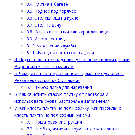
3.4.
Плитка в багете
3.5.
Поднос под горячее
3.6.
Столешница на кухне
3.7.
Стол на дачу
3.8.
Кашпо из плитки или карандашница
3.9.
Декор лестницы
3.10.
Украшение клумбы
3.11.
Фартук из остатков кафеля
4.
Подготовка стен под плитку в ванной своими руками.
Выровняйте стен по маякам
5.
Чем резать плитку в ванной в домашних условиях.
Резка керамоплитки болгаркой
5.1.
Выбор диска для нарезания
6.
Как очистить старую плитку от раствора и
использовать снова. Застарелые загрязнения
7.
Как класть плитку на пол новичку. Как правильно
класть плитку на пол своими руками
7.1.
Пошаговая инструкция
7.2.
Необходимые инструменты и материалы