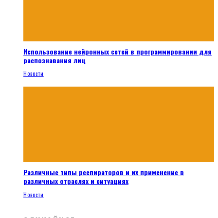
Использование нейронных сетей в программировании для
распознавания лиц
Новости
Различные типы респираторов и их применение в
различных отраслях и ситуациях
Новости