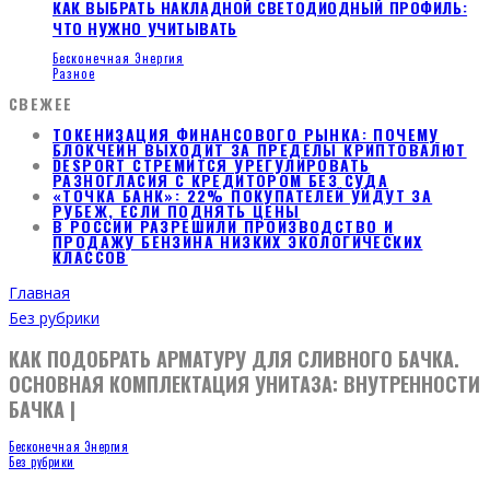
КАК ВЫБРАТЬ НАКЛАДНОЙ СВЕТОДИОДНЫЙ ПРОФИЛЬ:
ЧТО НУЖНО УЧИТЫВАТЬ
Бесконечная Энергия
Разное
СВЕЖЕЕ
ТОКЕНИЗАЦИЯ ФИНАНСОВОГО РЫНКА: ПОЧЕМУ
БЛОКЧЕЙН ВЫХОДИТ ЗА ПРЕДЕЛЫ КРИПТОВАЛЮТ
DESPORT СТРЕМИТСЯ УРЕГУЛИРОВАТЬ
РАЗНОГЛАСИЯ С КРЕДИТОРОМ БЕЗ СУДА
«ТОЧКА БАНК»: 22% ПОКУПАТЕЛЕЙ УЙДУТ ЗА
РУБЕЖ, ЕСЛИ ПОДНЯТЬ ЦЕНЫ
В РОССИИ РАЗРЕШИЛИ ПРОИЗВОДСТВО И
ПРОДАЖУ БЕНЗИНА НИЗКИХ ЭКОЛОГИЧЕСКИХ
КЛАССОВ
Главная
Без рубрики
КАК ПОДОБРАТЬ АРМАТУРУ ДЛЯ СЛИВНОГО БАЧКА.
ОСНОВНАЯ КОМПЛЕКТАЦИЯ УНИТАЗА: ВНУТРЕННОСТИ
БАЧКА |
Бесконечная Энергия
Без рубрики