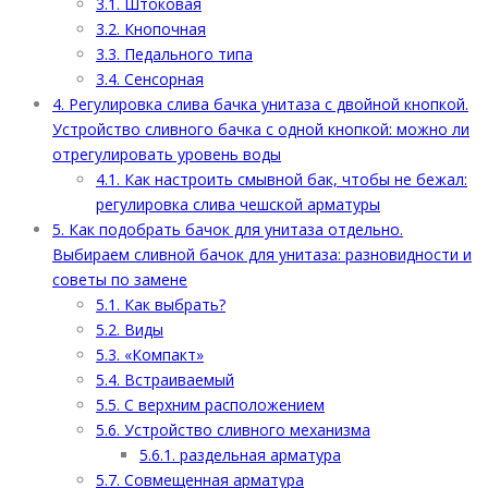
3.1.
Штоковая
3.2.
Кнопочная
3.3.
Педального типа
3.4.
Сенсорная
4.
Регулировка слива бачка унитаза с двойной кнопкой.
Устройство сливного бачка с одной кнопкой: можно ли
отрегулировать уровень воды
4.1.
Как настроить смывной бак, чтобы не бежал:
регулировка слива чешской арматуры
5.
Как подобрать бачок для унитаза отдельно.
Выбираем сливной бачок для унитаза: разновидности и
советы по замене
5.1.
Как выбрать?
5.2.
Виды
5.3.
«Компакт»
5.4.
Встраиваемый
5.5.
С верхним расположением
5.6.
Устройство сливного механизма
5.6.1.
раздельная арматура
5.7.
Совмещенная арматура