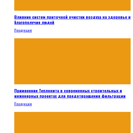
Влияние систем приточной очистки воздуха на здоровье и
благополучие людей
Продукция
Применение Теплонита в современных строительных и
инженерных проектах для предотвращения фильтрации
Продукция