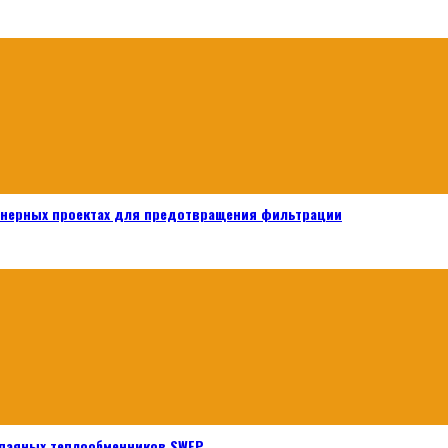
енерных проектах для предотвращения фильтрации
паяных теплообменников SWEP.