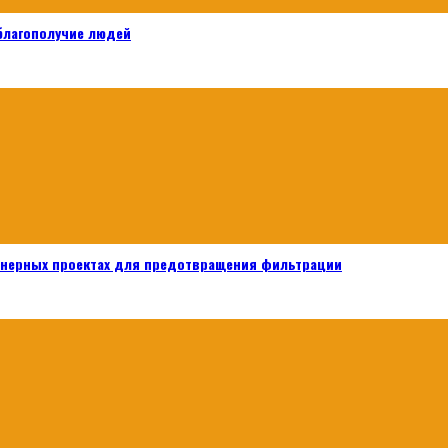
 благополучие людей
енерных проектах для предотвращения фильтрации