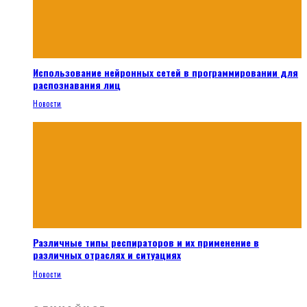
Использование нейронных сетей в программировании для
распознавания лиц
Новости
Различные типы респираторов и их применение в
различных отраслях и ситуациях
Новости