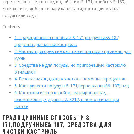
тереть черное пятно под водой этим & 171;скребком& 187;.
Если хотите, добавьте пару капель жидкости для мытья
посуды или соды.
Contents
1.
Традиционные способы и & 171;подручные& 187;
средства для чистки кастрюль
2.
Чистим пригоревшие кастрюли при помощи химии для
кухни
3.
Средства не для посуды, но пригоревшую кастрюлю
отчищают
4.
Безопасная щадящая чистка с помощью продуктов
5.
Как привести посуду в & 171;первозданный& 187; вид
6.
Кастрюли из нержавейки, эмалированные,
алюминиевые, чугунные & 8212; в чем отличия при
чистке
ТРАДИЦИОННЫЕ СПОСОБЫ И &
171;ПОДРУЧНЫЕ& 187; СРЕДСТВА ДЛЯ
ЧИСТКИ КАСТРЮЛЬ