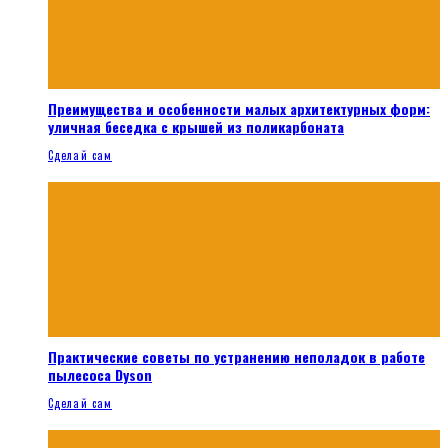
Преимущества и особенности малых архитектурных форм:
уличная беседка с крышей из поликарбоната
Сделай сам
Практические советы по устранению неполадок в работе
пылесоса Dyson
Сделай сам