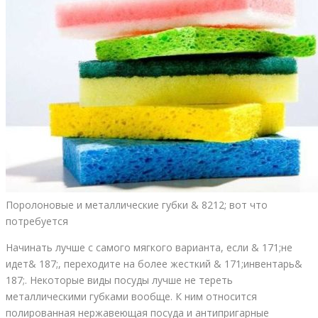
Поролоновые и металлические губки & 8212; вот что
потребуется
Начинать лучше с самого мягкого варианта, если & 171;не
идет& 187;, переходите на более жесткий & 171;инвентарь&
187;. Некоторые виды посуды лучше не тереть
металлическими губками вообще. К ним относится
полированная нержавеющая посуда и антипригарные