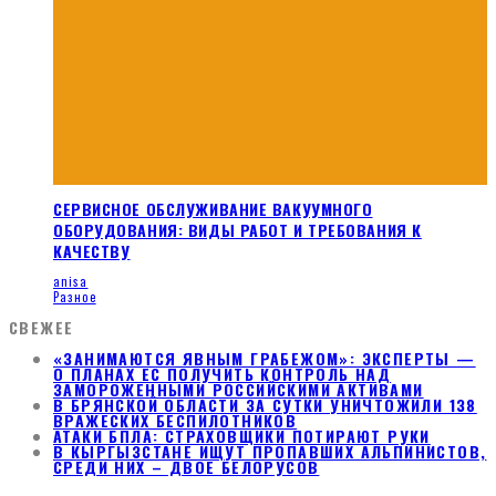
СЕРВИСНОЕ ОБСЛУЖИВАНИЕ ВАКУУМНОГО
ОБОРУДОВАНИЯ: ВИДЫ РАБОТ И ТРЕБОВАНИЯ К
КАЧЕСТВУ
anisa
Разное
СВЕЖЕЕ
«ЗАНИМАЮТСЯ ЯВНЫМ ГРАБЕЖОМ»: ЭКСПЕРТЫ —
О ПЛАНАХ ЕС ПОЛУЧИТЬ КОНТРОЛЬ НАД
ЗАМОРОЖЕННЫМИ РОССИЙСКИМИ АКТИВАМИ
В БРЯНСКОЙ ОБЛАСТИ ЗА СУТКИ УНИЧТОЖИЛИ 138
ВРАЖЕСКИХ БЕСПИЛОТНИКОВ
АТАКИ БПЛА: СТРАХОВЩИКИ ПОТИРАЮТ РУКИ
В КЫРГЫЗСТАНЕ ИЩУТ ПРОПАВШИХ АЛЬПИНИСТОВ,
СРЕДИ НИХ – ДВОЕ БЕЛОРУСОВ