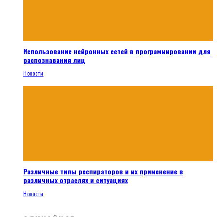
Использование нейронных сетей в программировании для
распознавания лиц
Новости
Различные типы респираторов и их применение в
различных отраслях и ситуациях
Новости