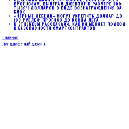
ПРОГНОЗАМ, ВЫИГРАЛ ДЖЕКПОТ В РАЗМЕРЕ 200
ТЫСЯЧ ДОЛЛАРОВ В ВИДЕ ВОЗНАГРАЖДЕНИЯ ЗА
БЛОК
«ЧЕРНЫЕ ЛЕБЕДИ» МОГУТ УКРЕПИТЬ ДОЛЛАР ДО
100 РУБЛЕЙ: ПРОГНОЗ ДО КОНЦА ЛЕТА
В ETHEREUM РАССКАЗАЛИ, КАК ИИ МЕНЯЕТ ПОДХОД
К БЕЗОПАСНОСТИ СМАРТКОНТРАКТОВ
Главная
Ландшафтный дизайн