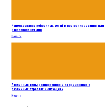
Использование нейронных сетей в программировании для
распознавания лиц
Новости
Различные типы респираторов и их применение в
различных отраслях и ситуациях
Новости