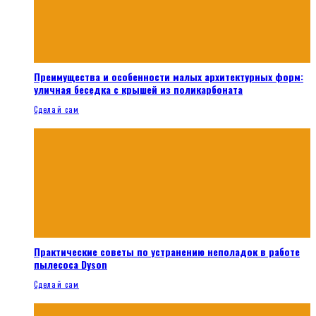
Преимущества и особенности малых архитектурных форм:
уличная беседка с крышей из поликарбоната
Сделай сам
Практические советы по устранению неполадок в работе
пылесоса Dyson
Сделай сам