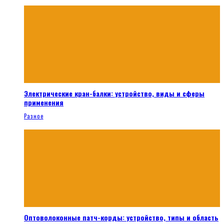
Электрические кран-балки: устройство, виды и сферы
применения
Разное
Оптоволоконные патч-корды: устройство, типы и область