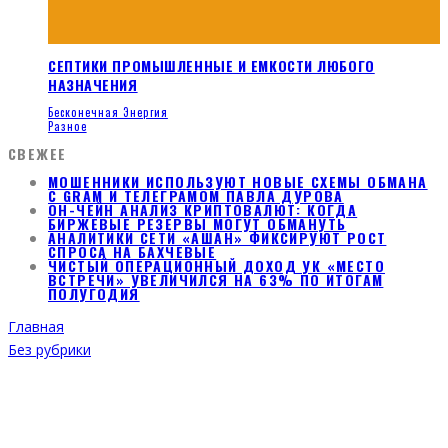
СЕПТИКИ ПРОМЫШЛЕННЫЕ И ЕМКОСТИ ЛЮБОГО
НАЗНАЧЕНИЯ
Бесконечная Энергия
Разное
СВЕЖЕЕ
МОШЕННИКИ ИСПОЛЬЗУЮТ НОВЫЕ СХЕМЫ ОБМАНА
С GRAM И ТЕЛЕГРАМОМ ПАВЛА ДУРОВА
ОН-ЧЕЙН АНАЛИЗ КРИПТОВАЛЮТ: КОГДА
БИРЖЕВЫЕ РЕЗЕРВЫ МОГУТ ОБМАНУТЬ
АНАЛИТИКИ СЕТИ «АШАН» ФИКСИРУЮТ РОСТ
СПРОСА НА БАХЧЕВЫЕ
ЧИСТЫЙ ОПЕРАЦИОННЫЙ ДОХОД УК «МЕСТО
ВСТРЕЧИ» УВЕЛИЧИЛСЯ НА 63% ПО ИТОГАМ
ПОЛУГОДИЯ
Главная
Без рубрики