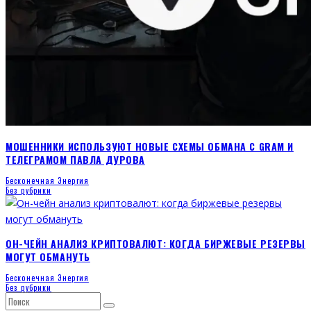
МОШЕННИКИ ИСПОЛЬЗУЮТ НОВЫЕ СХЕМЫ ОБМАНА С GRAM И
ТЕЛЕГРАМОМ ПАВЛА ДУРОВА
Бесконечная Энергия
Без рубрики
ОН-ЧЕЙН АНАЛИЗ КРИПТОВАЛЮТ: КОГДА БИРЖЕВЫЕ РЕЗЕРВЫ
МОГУТ ОБМАНУТЬ
Бесконечная Энергия
Без рубрики