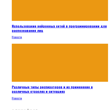
Использование нейронных сетей в программировании для
распознавания лиц
Новости
Различные типы респираторов и их применение в
различных отраслях и ситуациях
Новости