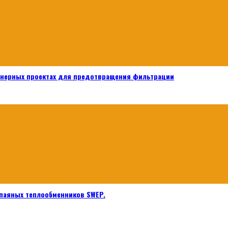
енерных проектах для предотвращения фильтрации
паяных теплообменников SWEP.