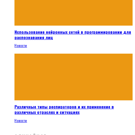
Использование нейронных сетей в программировании для
распознавания лиц
Новости
Различные типы респираторов и их применение в
различных отраслях и ситуациях
Новости