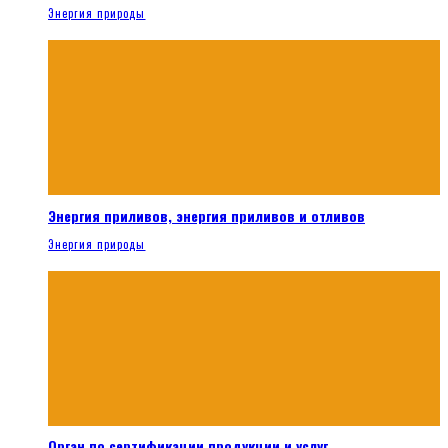
Энергия природы
Энергия приливов, энергия приливов и отливов
Энергия природы
Орган по сертификации продукции и услуг