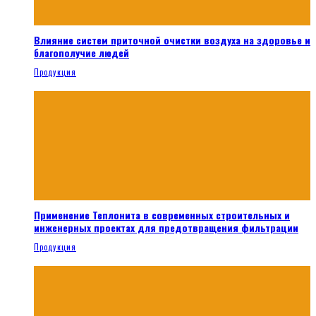
Влияние систем приточной очистки воздуха на здоровье и
благополучие людей
Продукция
Применение Теплонита в современных строительных и
инженерных проектах для предотвращения фильтрации
Продукция