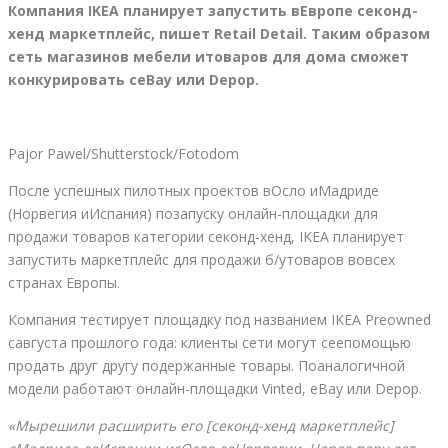
Компания IKEA планирует запустить вЕвропе
секонд-
хенд
маркетплейс, пишет Retail Detail. Таким образом
сеть магазинов мебели итоваров для дома сможет
конкурировать сeBay или Depop.
Pajor Pawel/Shutterstock/Fotodom
После успешных пилотных проектов вОсло иМадриде
(Норвегия иИспания) позапуску онлайн-площадки для
продажи товаров категории секонд-хенд, IKEA планирует
запустить маркетплейс для продажи б/утоваров вовсех
странах Европы.
Компания тестирует площадку под названием IKEA Preowned
савгуста прошлого года: клиенты сети могут сеепомощью
продать друг другу подержанные товары. Поаналогичной
модели работают онлайн-площадки Vinted, eBay или Depop.
«Мырешили расширить его [
секонд-хенд
маркетплейс]