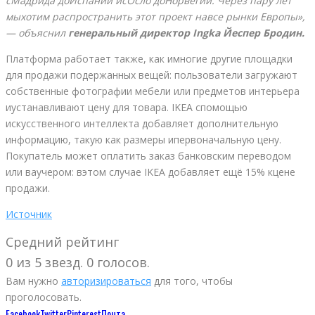
сМадрида доИспании исОсло доНорвегии. Через пару лет
мыхотим распространить этот проект навсе рынки Европы»,
— объяснил
генеральный директор Ingka Йеспер Бродин.
Платформа работает также, как имногие другие площадки
для продажи подержанных вещей: пользователи загружают
собственные фотографии мебели или предметов интерьера
иустанавливают цену для товара. IKEA спомощью
искусственного интеллекта добавляет дополнительную
информацию, такую как размеры ипервоначальную цену.
Покупатель может оплатить заказ банковским переводом
или ваучером: вэтом случае IKEA добавляет ещё 15% кцене
продажи.
Источник
Средний рейтинг
0 из 5 звезд. 0 голосов.
Вам нужно
авторизироваться
для того, чтобы
проголосовать.
Facebook
Twitter
Pinterest
Почта