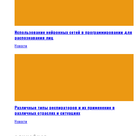
Использование нейронных сетей в программировании для
распознавания лиц
Новости
Различные типы респираторов и их применение в
различных отраслях и ситуациях
Новости