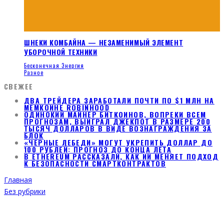
ШНЕКИ КОМБАЙНА — НЕЗАМЕНИМЫЙ ЭЛЕМЕНТ
УБОРОЧНОЙ ТЕХНИКИ
Бесконечная Энергия
Разное
СВЕЖЕЕ
ДВА ТРЕЙДЕРА ЗАРАБОТАЛИ ПОЧТИ ПО $1 МЛН НА
МЕМКОИНЕ ROBINHOOD
ОДИНОКИЙ МАЙНЕР БИТКОИНОВ, ВОПРЕКИ ВСЕМ
ПРОГНОЗАМ, ВЫИГРАЛ ДЖЕКПОТ В РАЗМЕРЕ 200
ТЫСЯЧ ДОЛЛАРОВ В ВИДЕ ВОЗНАГРАЖДЕНИЯ ЗА
БЛОК
«ЧЕРНЫЕ ЛЕБЕДИ» МОГУТ УКРЕПИТЬ ДОЛЛАР ДО
100 РУБЛЕЙ: ПРОГНОЗ ДО КОНЦА ЛЕТА
В ETHEREUM РАССКАЗАЛИ, КАК ИИ МЕНЯЕТ ПОДХОД
К БЕЗОПАСНОСТИ СМАРТКОНТРАКТОВ
Главная
Без рубрики