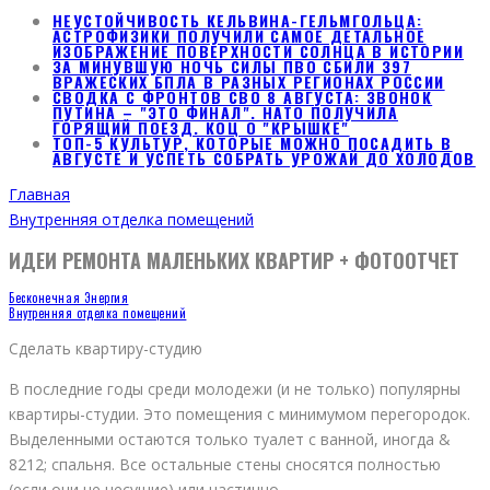
НЕУСТОЙЧИВОСТЬ КЕЛЬВИНА-ГЕЛЬМГОЛЬЦА:
АСТРОФИЗИКИ ПОЛУЧИЛИ САМОЕ ДЕТАЛЬНОЕ
ИЗОБРАЖЕНИЕ ПОВЕРХНОСТИ СОЛНЦА В ИСТОРИИ
ЗА МИНУВШУЮ НОЧЬ СИЛЫ ПВО СБИЛИ 397
ВРАЖЕСКИХ БПЛА В РАЗНЫХ РЕГИОНАХ РОССИИ
СВОДКА С ФРОНТОВ СВО 8 АВГУСТА: ЗВОНОК
ПУТИНА – "ЭТО ФИНАЛ". НАТО ПОЛУЧИЛА
ГОРЯЩИЙ ПОЕЗД. КОЦ О "КРЫШКЕ"
ТОП-5 КУЛЬТУР, КОТОРЫЕ МОЖНО ПОСАДИТЬ В
АВГУСТЕ И УСПЕТЬ СОБРАТЬ УРОЖАЙ ДО ХОЛОДОВ
Главная
Внутренняя отделка помещений
ИДЕИ РЕМОНТА МАЛЕНЬКИХ КВАРТИР + ФОТООТЧЕТ
Бесконечная Энергия
Внутренняя отделка помещений
Сделать квартиру-студию
В последние годы среди молодежи (и не только) популярны
квартиры-студии. Это помещения с минимумом перегородок.
Выделенными остаются только туалет с ванной, иногда &
8212; спальня. Все остальные стены сносятся полностью
(если они не несущие) или частично.