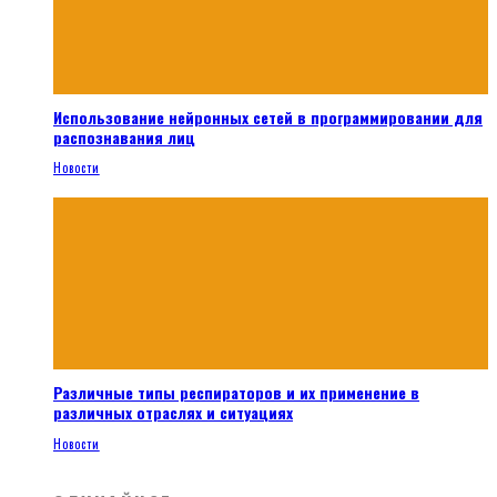
Использование нейронных сетей в программировании для
распознавания лиц
Новости
Различные типы респираторов и их применение в
различных отраслях и ситуациях
Новости