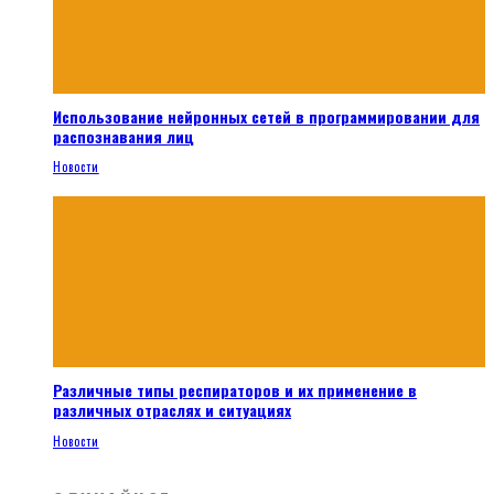
Использование нейронных сетей в программировании для
распознавания лиц
Новости
Различные типы респираторов и их применение в
различных отраслях и ситуациях
Новости