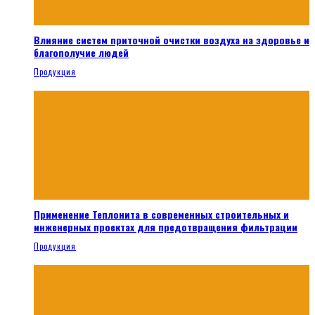
Влияние систем приточной очистки воздуха на здоровье и
благополучие людей
Продукция
Применение Теплонита в современных строительных и
инженерных проектах для предотвращения фильтрации
Продукция