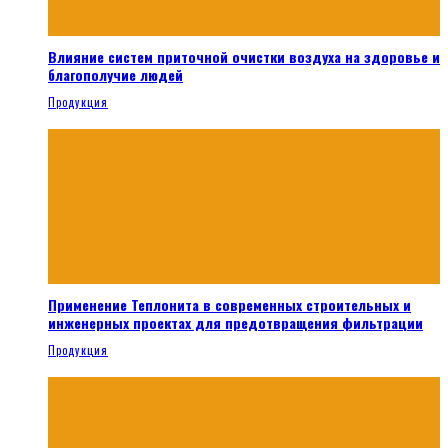
Влияние систем приточной очистки воздуха на здоровье и
благополучие людей
Продукция
Применение Теплонита в современных строительных и
инженерных проектах для предотвращения фильтрации
Продукция