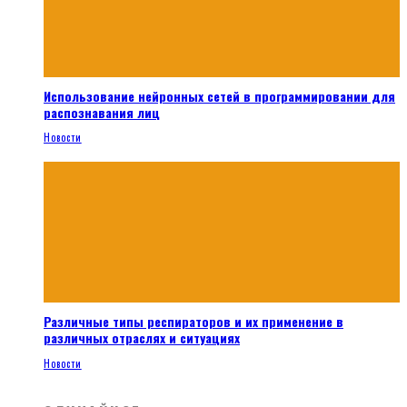
Использование нейронных сетей в программировании для
распознавания лиц
Новости
Различные типы респираторов и их применение в
различных отраслях и ситуациях
Новости