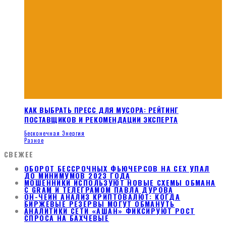
КАК ВЫБРАТЬ ПРЕСС ДЛЯ МУСОРА: РЕЙТИНГ
ПОСТАВЩИКОВ И РЕКОМЕНДАЦИИ ЭКСПЕРТА
Бесконечная Энергия
Разное
СВЕЖЕЕ
ОБОРОТ БЕССРОЧНЫХ ФЬЮЧЕРСОВ НА CEX УПАЛ
ДО МИНИМУМОВ 2023 ГОДА
МОШЕННИКИ ИСПОЛЬЗУЮТ НОВЫЕ СХЕМЫ ОБМАНА
С GRAM И ТЕЛЕГРАМОМ ПАВЛА ДУРОВА
ОН-ЧЕЙН АНАЛИЗ КРИПТОВАЛЮТ: КОГДА
БИРЖЕВЫЕ РЕЗЕРВЫ МОГУТ ОБМАНУТЬ
АНАЛИТИКИ СЕТИ «АШАН» ФИКСИРУЮТ РОСТ
СПРОСА НА БАХЧЕВЫЕ