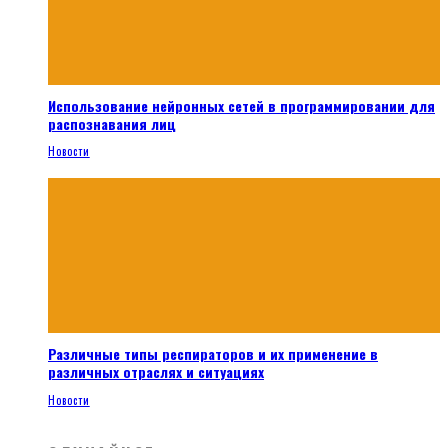
Использование нейронных сетей в программировании для
распознавания лиц
Новости
Различные типы респираторов и их применение в
различных отраслях и ситуациях
Новости