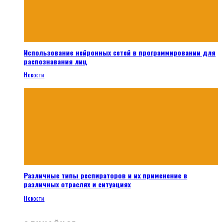
Использование нейронных сетей в программировании для
распознавания лиц
Новости
Различные типы респираторов и их применение в
различных отраслях и ситуациях
Новости