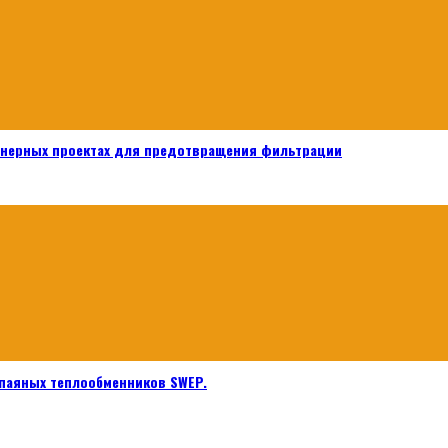
енерных проектах для предотвращения фильтрации
паяных теплообменников SWEP.