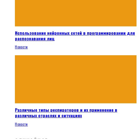
Использование нейронных сетей в программировании для
распознавания лиц
Новости
Различные типы респираторов и их применение в
различных отраслях и ситуациях
Новости