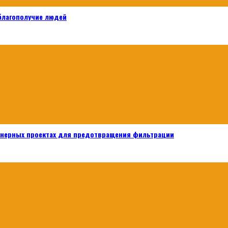
 благополучие людей
енерных проектах для предотвращения фильтрации