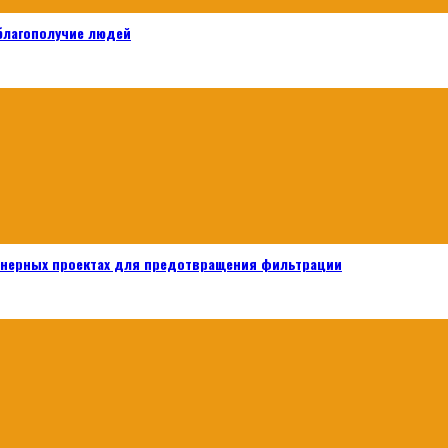
 благополучие людей
енерных проектах для предотвращения фильтрации