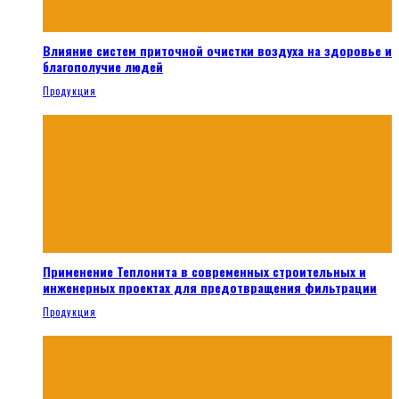
Влияние систем приточной очистки воздуха на здоровье и
благополучие людей
Продукция
Применение Теплонита в современных строительных и
инженерных проектах для предотвращения фильтрации
Продукция