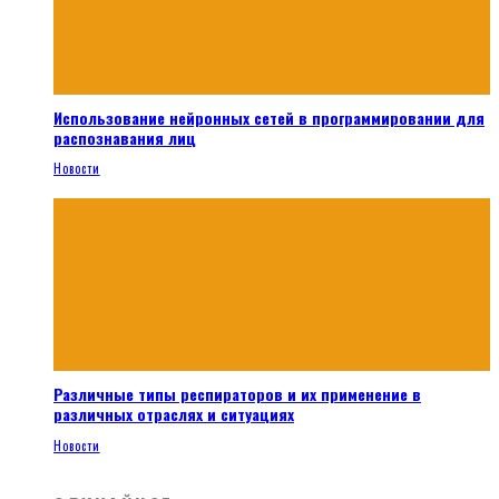
Использование нейронных сетей в программировании для
распознавания лиц
Новости
Различные типы респираторов и их применение в
различных отраслях и ситуациях
Новости