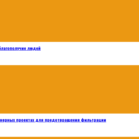
 благополучие людей
енерных проектах для предотвращения фильтрации