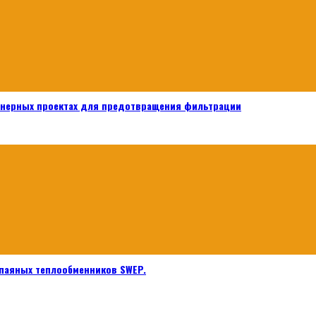
енерных проектах для предотвращения фильтрации
паяных теплообменников SWEP.