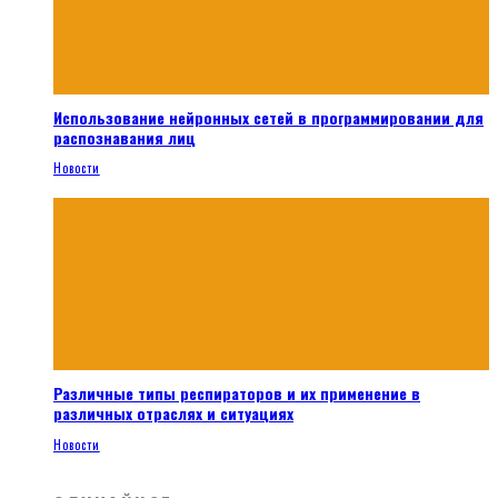
Использование нейронных сетей в программировании для
распознавания лиц
Новости
Различные типы респираторов и их применение в
различных отраслях и ситуациях
Новости