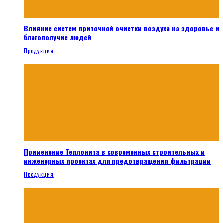
Влияние систем приточной очистки воздуха на здоровье и
благополучие людей
Продукция
Применение Теплонита в современных строительных и
инженерных проектах для предотвращения фильтрации
Продукция