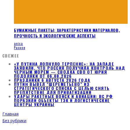
БУМАЖНЫЕ ПАКЕТЫ: ХАРАКТЕРИСТИКИ МАТЕРИАЛОВ,
ПРОЧНОСТЬ И ЭКОЛОГИЧЕСКИЕ АСПЕКТЫ
anisa
Разное
СВЕЖЕЕ
«У ПУТИНА ЛОПНУЛО ТЕРПЕНИЕ»: НА ЗАПАДЕ
ЗАЯВИЛИ, ЧТО РОССИЯ ПОЛУЧИЛА КОНТРОЛЬ НАД
ЧЕРНЫМ МОРЕМ — СВОДКА СВО ОТ ЮРИЯ
ПОДОЛЯКИ ОТ 06.08.2026
ПРАЗДНИКИ 6 АВГУСТА 2026 ГОДА
ПУТИН ВЫВЕЛ "ШЕРЕМЕТЬЕВО" ИЗ
СТРАТЕГИЧЕСКОГО СПИСКА С ЦЕЛЬЮ СНЯТЬ
ПРЕПЯТСТВИЕ ДЛЯ ПРИВАТИЗАЦИИ
УДАРЫ РАКЕТНЫХ ВОЙСК И АВИАЦИИ: ВС РФ
ПОРАЗИЛИ ОБЪЕКТЫ ТЭК И ЛОГИСТИЧЕСКИЕ
ЦЕНТРЫ УКРАИНЫ
Главная
Без рубрики